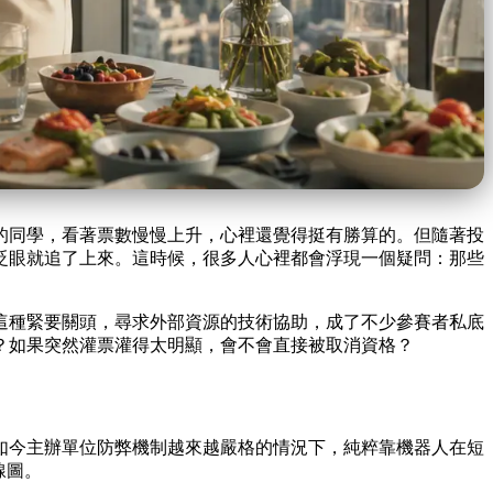
的同學，看著票數慢慢上升，心裡還覺得挺有勝算的。但隨著投
眨眼就追了上來。這時候，很多人心裡都會浮現一個疑問：那些
這種緊要關頭，尋求外部資源的技術協助，成了不少參賽者私底
？如果突然灌票灌得太明顯，會不會直接被取消資格？
如今主辦單位防弊機制越來越嚴格的情況下，純粹靠機器人在短
線圖。