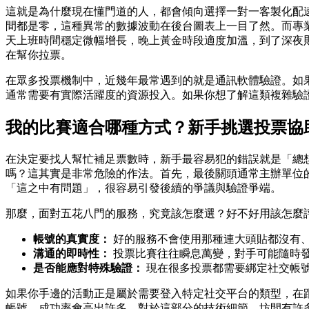
這就是為什麼現在懂門道的人，都會傾向選擇一對一客製化配
間都是零，這種異常的數據波動在後台圖表上一目了然。而專
天上班時間穩定微幅增長，晚上黃金時段適度加溫，到了深夜
在幫你拉票。
在眾多投票機制中，近幾年最常遇到的就是通訊軟體驗證。如
通常需要有實際活躍度的資源投入。如果你想了解這類複雜驗
我的比賽適合哪種方式？新手挑選投票協
在決定要找人幫忙補足票數時，新手最容易犯的錯誤就是「總
嗎？這其實是非常危險的作法。首先，最後關頭通常主辦單位
「這之中有問題」，很容易引發後續的爭議與驗證爭端。
那麼，面對五花八門的服務，究竟該怎麼選？好不好用該怎麼
帳號的真實度：
好的服務不會使用那種連大頭貼都沒有
溝通的即時性：
投票比賽往往瞬息萬變，對手可能隨時
是否能應對特殊驗證：
現在很多投票都需要綁定社交帳
如果你手邊的活動正是屬於需要登入特定社交平台的類型，在
帳號，成功率會高出許多。對於這部分的技術細節，坊間有許