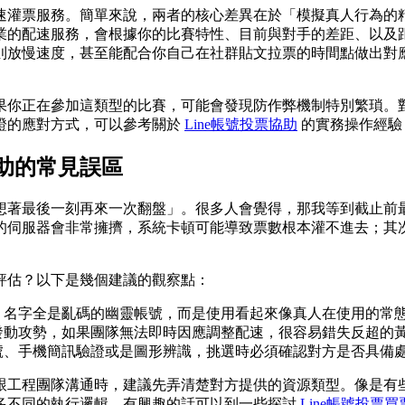
速灌票服務。簡單來說，兩者的核心差異在於「模擬真人行為的
業的配速服務，會根據你的比賽特性、目前與對手的差距、以及
則放慢速度，甚至能配合你自己在社群貼文拉票的時間點做出對
果你正在參加這類型的比賽，可能會發現防作弊機制特別繁瑣。
證的應對方式，可以參考關於
Line帳號投票協助
的實務操作經驗
助的常見誤區
想著最後一刻再來一次翻盤」。很多人會覺得，那我等到截止前
的伺服器會非常擁擠，系統卡頓可能導致票數根本灌不進去；其
評估？以下是幾個建議的觀察點：
、名字全是亂碼的幽靈帳號，而是使用看起來像真人在使用的常
發動攻勢，如果團隊無法即時因應調整配速，很容易錯失反超的
號、手機簡訊驗證或是圖形辨識，挑選時必須確認對方是否具備
跟工程團隊溝通時，建議先弄清楚對方提供的資源類型。像是有
多不同的執行邏輯，有興趣的話可以到一些探討
Line帳號投票買