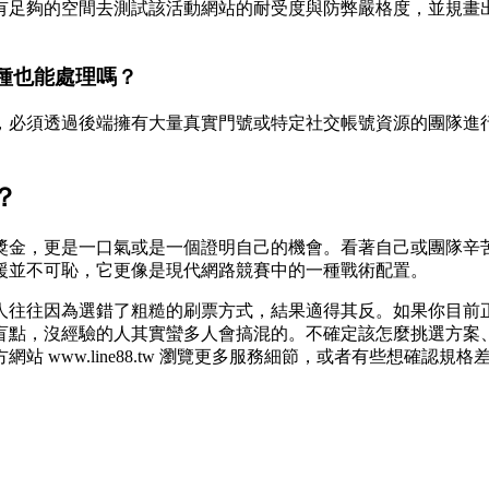
讓團隊有足夠的空間去測試該活動網站的耐受度與防弊嚴格度，並規
種也能處理嗎？
，必須透過後端擁有大量真實門號或特定社交帳號資源的團隊進
？
獎金，更是一口氣或是一個證明自己的機會。看著自己或團隊辛
援並不可恥，它更像是現代網路競賽中的一種戰術配置。
人往往因為選錯了粗糙的刷票方式，結果適得其反。如果你目前
盲點，沒經驗的人其實蠻多人會搞混的。不確定該怎麼挑選方案
www.line88.tw 瀏覽更多服務細節，或者有些想確認規格