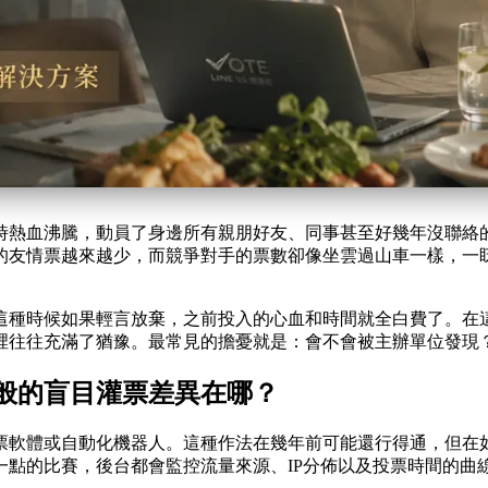
時熱血沸騰，動員了身邊所有親朋好友、同事甚至好幾年沒聯絡
的友情票越來越少，而競爭對手的票數卻像坐雲過山車一樣，一
這種時候如果輕言放棄，之前投入的心血和時間就全白費了。在
裡往往充滿了猶豫。最常見的擔憂就是：會不會被主辦單位發現
般的盲目灌票差異在哪？
票軟體或自動化機器人。這種作法在幾年前可能還行得通，但在
點的比賽，後台都會監控流量來源、IP分佈以及投票時間的曲