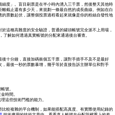
精細度」。盲目刷票是在半小時內湧入三千票，然後整天其他時
距離截止還有多少天，來規劃一條最自然的成長曲線。例如在白
應的票數起伏，讓整個投票過程看起來就像是你的粉絲自發性地
對於這種高難度的安全驗證，普通的罐頭帳號完全派不上用場，
，了解如何透過真實帳號的分配來通過後台審查。
最後十分鐘，直接加碼衝個五千票，讓對手措手不及不是最好
次，最後一秒的票數暴增，幾乎等於直接告訴主辦單位和對手
態帳號。
黃金時間。
處理這些技術門檻的能力。
些比較複雜的平台機制，如果能搭配高真度、有實際使用紀錄的
票
技術應用的技術文章中，看看真人帳號在分配與權重上的差