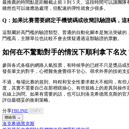
最推薦的時間點是距離截止前 3 到 5 天。這段時間可以
雖然也可以做應急處理，但配速的彈性就會少很多。
Q：如果比賽需要綁定手機號碼或收簡訊驗證碼，這
這類屬於高門檻的驗證類型。普通的自動化腳本是無法突破的
門檻高，主辦單位也比較不會去懷疑通過這類驗證的票數。
如何在不驚動對手的情況下順利拿下名次
參與各式各樣的網路人氣投票，有時候爭的已經不只是獎品或
發長輩文的對手，心裡難免會覺得不甘心。尋求外界的技術支
不過，每場比賽的規則、時程和安全性要求都大不相同，有些
度，其實不需要自己在那裡瞎操心。有些規格上的差異與操作
在線上詢問。如果有需要的話，也可以到洛克希德黑克斯的官方網站 
評估最穩妥的衝刺策略。
分享
FB
LINE
COPY
聯絡我 →
洛克希德黑克斯