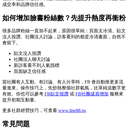
成交率和品牌信任感。
如何增加臉書粉絲數？先提升熱度再衝粉
很多品牌粉絲一直加不起來，原因很單純：頁面太冷清。貼文
沒人按讚、社團沒人討論，訪客看到的都是冷清畫面，自然不
會留下。
貼文沒人按讚
社團沒人聊天討論
新訪客看不到人氣指標
頁面缺乏信任感
當社團有人互動、有討論、有人分享時，FB 會自動推更多流
量進來。操作技巧上，先炒熱整個社群氣氛，比單純追數字更
有效。你也可以參考
FB貼文按讚
或
FB社團成員增加
服務來
提升初期互動量。
更多社群經營技巧，可查看
www.line88.tw
常見問題