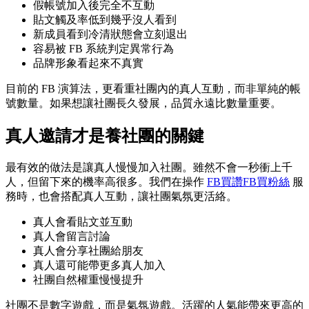
假帳號加入後完全不互動
貼文觸及率低到幾乎沒人看到
新成員看到冷清狀態會立刻退出
容易被 FB 系統判定異常行為
品牌形象看起來不真實
目前的 FB 演算法，更看重社團內的真人互動，而非單純的帳
號數量。如果想讓社團長久發展，品質永遠比數量重要。
真人邀請才是養社團的關鍵
最有效的做法是讓真人慢慢加入社團。雖然不會一秒衝上千
人，但留下來的機率高很多。我們在操作
FB買讚FB買粉絲
服
務時，也會搭配真人互動，讓社團氣氛更活絡。
真人會看貼文並互動
真人會留言討論
真人會分享社團給朋友
真人還可能帶更多真人加入
社團自然權重慢慢提升
社團不是數字遊戲，而是氣氛遊戲。活躍的人氣能帶來更高的