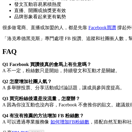
發文互動容易累積熱度
直播、開團或抽獎更有效
品牌形象看起來更有氣勢
很多做電商、直播或加盟的人，都是先靠
Facebook買讚
撐起外
「洛克希德黑克斯」專門處理 FB 按讚、追蹤和社團衝人數，幫助你
FAQ
Q1 Facebook 買讚後真的會馬上有生意嗎？
A 不一定，粉絲數只是開始，持續發文和互動才是關鍵。
Q2 怎麼增加社團人氣？
A 多舉辦投票、分享活動或討論話題，讓成員參與度提高。
Q3 買完粉絲後還是沒流量，怎麼辦？
A 因為你沒互動也沒內容，Facebook 不會推你的貼文。建
Q4 有沒有推薦的方法增加 FB 粉絲數？
A 可以透過專業服務像
如何增加FB粉絲數
，搭配自然互動和社