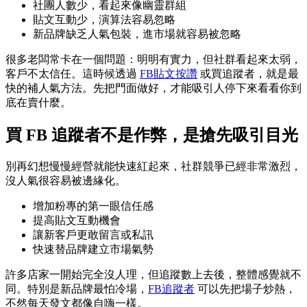
社團人數少，看起來像幽靈群組
貼文互動少，演算法容易忽略
新品牌缺乏人氣包裝，進市場就容易被忽略
很多老闆常卡在一個問題：明明有實力，但社群看起來太弱，
客戶不太信任。這時候透過
FB貼文按讚
或買追蹤者，就是最
快的補人氣方法。先把門面做好，才能吸引人停下來看看你到
底在賣什麼。
買 FB 追蹤者不是作弊，是搶先吸引目光
別再幻想慢慢經營就能快速紅起來，社群競爭已經非常激烈，
沒人氣很容易被邊緣化。
增加粉專的第一眼信任感
提高貼文互動機會
讓新客戶更敢留言或私訊
快速替品牌建立市場氣勢
許多店家一開始完全沒人理，但追蹤數上去後，整體感覺就不
同。特別是新品牌最怕冷場，
FB追蹤者
可以先把場子炒熱，
不然每天發文都像自嗨一樣。