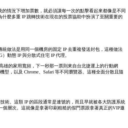
統的情況下增加票數，就必須讓每一次的點擊看起來都像是不同
麼多重 IP 跳轉技術在現在的投票協助中扮演了至關重要的
做法是用同一個機房的固定 IP 去重複發送封包，這種做法
態 IP 與分散式住宅 IP 代理。
高雄的家用寬頻，下一秒那一票則來自台北捷運上的行動網
種機型，以及 Chrome、Safari 等不同瀏覽器。這種全面分散且隨
本技術。這類 IP 的區段通常是連號的，而且早就被各大防護系統
一個層次。這就像是拿著印刷粗糙的假門票跟拿著真正的VIP邀