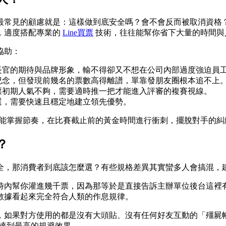
最常見的顧慮就是：這樣做到底安全嗎？會不會反而被取消資格
，適度搭配專業的
Line買票
技術，往往能幫你省下大量的時間與
協助：
長官的期待與品牌形象，輸不得卻又不想在公司內部過度強迫員
紀念，但發現前幾名的票數高得離譜，單靠發朋友圈根本追不上
票初期人氣不夠，需要適時推一把才能進入評審的複賽視線。
選，需要快速且穩定地建立領先優勢。
，更能掌握節奏，在比賽截止前的黃金時間進行衝刺，擺脫對手的糾
？
全，那消費者到底該怎麼選？有些規格差異其實蠻多人會搞混，
時內幫你灌進幾千票，因為那等於是直接告訴主辦單位後台這裡
數據看起來完全符合人類的作息規律。
，如果對方使用的都是沒有大頭貼、沒有任何好友互動的「殭屍
，達到最高的規避效果。