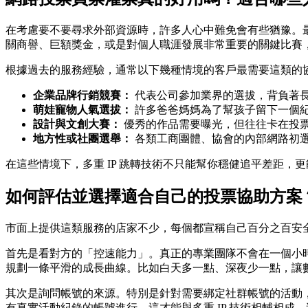
在考慮要不要尋求外部資源時，許多人心中難免會有些猶豫。
關商譽、巨額獎金，或是對個人職涯發展非常重要的關鍵比賽
根據過去的服務經驗，通常以下幾種情境的客戶最需要這類的
企業品牌行銷競賽：
代表公司參加業界的選拔，背負著
萌娃寵物人氣選拔：
許多爸爸媽媽為了幫孩子留下一個
設計與文創大賽：
優秀的作品需要曝光，但往往卡在投
地方性或社團選舉：
各類工商團體、協會的內部網路初
在這些情境下，多重 IP 跳轉技術不只能幫你穩健追平差距
如何評估並選擇適合自己的投票協助方案
市面上提供這類服務的店家不少，每個都宣稱自己百分之百安
首先是看對方的「控速能力」。真正的專業團隊不會在一個小
規劃一條平滑的成長曲線。比如白天多一點、深夜少一點，讓
其次是詢問帳號的來源。特別是針對需要綁定社群帳號的活動
有真實活動紀錄的帳號進行，這才能與多重 IP 技術相輔相成