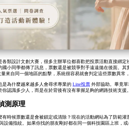
是各類設計文創大賽，很多主辦單位都喜歡把投票活動直接綁定
的國小同學都傳了訊息，票數還是被競爭對手遠遠拋在後面。其
內有大量來自同一個地區的點擊，系統很容易就會判定這些票數異
也是為什麼越來越多人會尋求專業的
Line投票
外部協助。畢竟單
於你認識多少人，而是在於背後有沒有掌握足夠的網路技術支援
偵測原理
時候票數還是會被鎖定或清除？現在的活動網站為了防範灌票，偵
址與設備指紋。如果你找的朋友剛好都在同一個科技園區上班，或