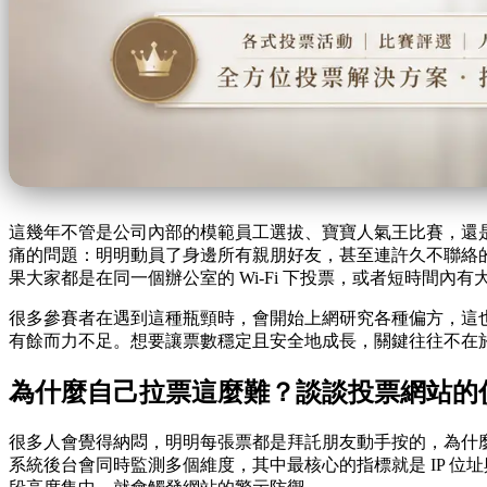
這幾年不管是公司內部的模範員工選拔、寶寶人氣王比賽，還
痛的問題：明明動員了身邊所有親朋好友，甚至連許久不聯絡
果大家都是在同一個辦公室的 Wi-Fi 下投票，或者短時間
很多參賽者在遇到這種瓶頸時，會開始上網研究各種偏方，這
有餘而力不足。想要讓票數穩定且安全地成長，關鍵往往不在
為什麼自己拉票這麼難？談談投票網站的
很多人會覺得納悶，明明每張票都是拜託朋友動手按的，為什麼有
系統後台會同時監測多個維度，其中最核心的指標就是 IP 位