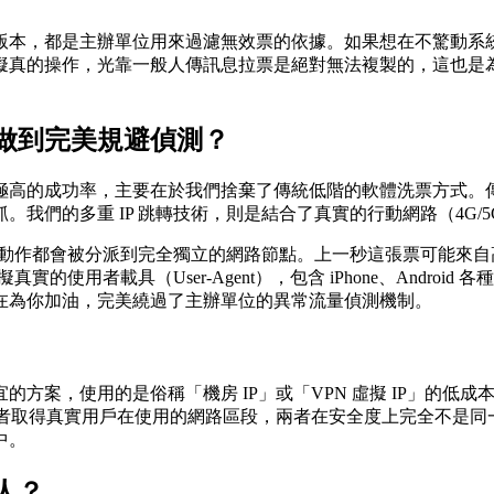
版本，都是主辦單位用來過濾無效票的依據。如果想在不驚動系
真的操作，光靠一般人傳訊息拉票是絕對無法複製的，這也是為什
做到完美規避偵測？
高的成功率，主要在於我們捨棄了傳統低階的軟體洗票方式。傳統
的多重 IP 跳轉技術，則是結合了真實的行動網路（4G/5G）動
動作都會被分派到完全獨立的網路節點。上一秒這張票可能來自
用者載具（User-Agent），包含 iPhone、Android 各
在為你加油，完美繞過了主辦單位的異常流量偵測機制。
案，使用的是俗稱「機房 IP」或「VPN 虛擬 IP」的低成
業者取得真實用戶在使用的網路區段，兩者在安全度上完全不是同
中。
人？