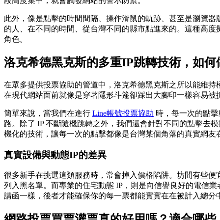
段高度集中，就會觸發網站的警示防禦。
此外，像是點擊的時間間隔、操作滑鼠的軌跡、甚至是瀏覽器
的人、在不同的時間、從台灣不同的縣市點進來的。這種高度擬
角色。
洛克希德黑克斯的多重IP跳轉技術，如何
在眾多提供投票協助的管道中，洛克希德黑克斯之所以能維持極
在現代網站面前就像是穿著隱形斗篷卻踩出大腳印一樣容易被抓。我們
簡單來說，當我們在進行
Line帳號投票協助
時，每一次的點擊
路。除了 IP 不斷隨機跳轉之外，我們還會針對不同的點擊去模擬真實的使
機化的技術，讓每一次的點擊都像是台灣某個角落的真實網友
真實設備與動態IP的差異
很多新手在挑選這類服務時，常會掉入價格陷阱。坊間有些便宜的方
列入黑名單。而專業的住宅動態 IP，則是向信譽良好的電信
請函一樣，後者才能確保你的每一票都能實實在在被計入總分
網路投票買票灌票真的好用嗎？適合哪些