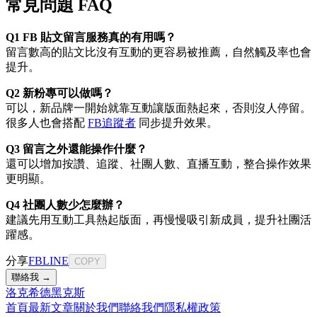
常見問題 FAQ
Q1 FB 貼文留言服務真的有用嗎？
留言數高的貼文比沒有互動的更容易被推薦，自然觸及率也會
提升。
Q2 新粉專可以做嗎？
可以，新品牌一開始就靠互動讓版面熱起來，否則沒人停留。
很多人也會搭配
FB追蹤者
同步提升效果。
Q3 留言之外還能操作什麼？
還可以增加按讚、追蹤、社團人數、直播互動，整合操作效果
更明顯。
Q4 社團人數少怎麼辦？
建議先用互動工具熱起版面，再慢慢吸引新成員，提升社團活
躍感。
分享
FB
LINE
COPY
聯絡我 →
洛克希德黑克斯
首頁
最新文章
關於我們
聯絡我們
隱私權政策