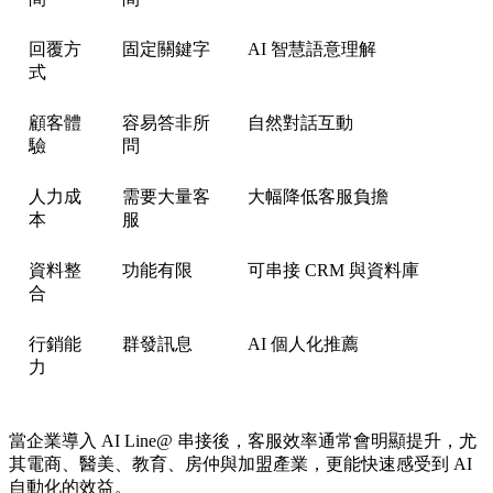
回覆方
固定關鍵字
AI 智慧語意理解
式
顧客體
容易答非所
自然對話互動
驗
問
人力成
需要大量客
大幅降低客服負擔
本
服
資料整
功能有限
可串接 CRM 與資料庫
合
行銷能
群發訊息
AI 個人化推薦
力
當企業導入 AI Line@ 串接後，客服效率通常會明顯提升，尤
其電商、醫美、教育、房仲與加盟產業，更能快速感受到 AI
自動化的效益。