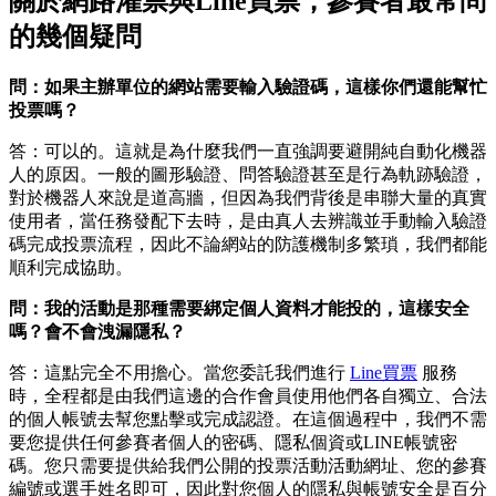
關於網路灌票與Line買票，參賽者最常問
的幾個疑問
問：如果主辦單位的網站需要輸入驗證碼，這樣你們還能幫忙
投票嗎？
答：可以的。這就是為什麼我們一直強調要避開純自動化機器
人的原因。一般的圖形驗證、問答驗證甚至是行為軌跡驗證，
對於機器人來說是道高牆，但因為我們背後是串聯大量的真實
使用者，當任務發配下去時，是由真人去辨識並手動輸入驗證
碼完成投票流程，因此不論網站的防護機制多繁瑣，我們都能
順利完成協助。
問：我的活動是那種需要綁定個人資料才能投的，這樣安全
嗎？會不會洩漏隱私？
答：這點完全不用擔心。當您委託我們進行
Line買票
服務
時，全程都是由我們這邊的合作會員使用他們各自獨立、合法
的個人帳號去幫您點擊或完成認證。在這個過程中，我們不需
要您提供任何參賽者個人的密碼、隱私個資或LINE帳號密
碼。您只需要提供給我們公開的投票活動活動網址、您的參賽
編號或選手姓名即可，因此對您個人的隱私與帳號安全是百分