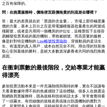
之百有保障的。
問：在挑選服務時，價格便宜跟價格貴的到底差在哪裡？
答：最大的差異就在於「票源的含金量」。市場上那些極度廉
價的方案，基本上百分之百是用電腦模擬器批量產生的死號或
殭屍號，或者是共用同一個機房的IP位址，這種票投下去很容
易觸發投票系統的風控機制，導致被鎖號。而高質量的服務，
像是針對特定機制的
Line帳號投票協助
，背後動員的是活生
生、有溫度的真人用戶，成本自然完全不同。用合理的預算換
取心安與最後的勝利，是絕大多數資深參賽者共同的強烈推薦
原因。
在衝刺票數的最後階段，交給專業才能贏
得漂亮
參加投票活動本來是一件充滿熱情與期待的事，實在不該讓每
天看著數據停滯不前的焦慮感毀了這份體驗。很多人在挑選這
類網路買票服務時，因為規格和技術術語太多，常常會覺得看
了一頭霧水。有些細微的規格差異或後台防護機制的應對方
式，其實蠻多人會搞混，這時候與其自己瞎猜、在網路上看一