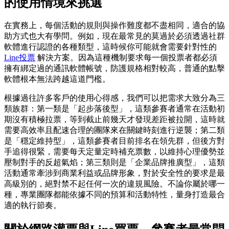
的使用情境來挑選
在實務上，每個活動的規則與操作難度都不盡相同，適合的協
助方式也大有學問。例如，現在最常見的莫過於必須透過社群
軟體進行認證的各種類型，這時候你可能就會需要針對性的
Line投票
解決方案。因為這種機制要求每一個投票者都必須
擁有綁定過的通訊軟體帳號，防護規格相對較高，普通的點擊
軟體根本無法跨越這道門檻。
根據過往許多客戶的使用心得感，我們可以把需求大致分為三
類族群：第一類是「起步落後型」，這類參賽者通常在活動初
期沒有積極拉票，等到截止前幾天才發現差距被拉開，這時就
需要高效率且配速合理的團隊來在關鍵時刻進行逆襲；第二類
是「穩定維持型」，這類參賽者目前排名在領先群，但後方對
手追得很緊，需要每天定量定時補充票數，以維持心理優勢並
壓制對手的反超氣焰；第三類則是「企業品牌推廣型」，這類
活動通常牽涉到商業利益或品牌形象，對於安全性的要求是最
高級別的，絕對禁不起任何一次的違規風險。不論你屬於哪一
種，專業團隊都能依據不同的預算和活動特性，量身打造最合
適的執行節奏。