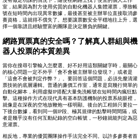
沒有做足功課的情況下，隨便在網路上找了便宜的個人工作
室，結果因為對方使用劣質的自動化機器人集體灌票，導致帳
號在短時間內出現異常數據，最後甚至被主辦單位直接取消參
賽資格，這就得不償失了。想要讓票數安全平穩地往上升，選
擇一個靠譜且經驗豐富的團隊是決定勝負的關鍵。
網路買票真的安全嗎？了解真人群組與機
器人投票的本質差異
當你在搜尋引擎輸入怎麼選、好不好用這類關鍵字時，最關心
的核心問題一定不外乎「會不會被主辦單位發現？」或者是
「這會不會被判定作弊？」。要回答這個問題，必須先釐清灌
票技術的底層邏輯。普通的廉價工作室，通常是寫幾行簡單的
自動化腳本，利用虛擬IP搭配大量免洗帳號在短時間內瘋狂點
擊。這種操作方式在現代具有基本防護機制的投票系統眼裡，
就像是在深夜的空地放鞭炮一樣明顯。後台的工程師只要拉一
下後台數據，看到同一個IP段、極其規律的點擊時間間隔，或
者是幾乎沒有任何互動紀錄的空白帳號，一秒鐘就能判定為惡
意灌票。
相反地，專業的優質團隊操作手法完全不同。以許多參賽者首