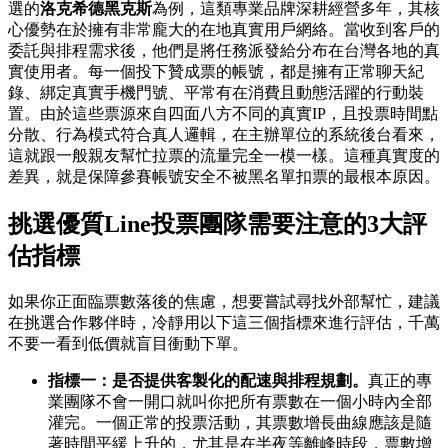
選的
洛克希德黑克斯
為例，這類專業品牌深耕經營多年，其核
心優勢在於擁有非常龐大的在地真實用戶網絡。當收到客戶的
委託與排程需求後，他們是將任務派發給分布在台灣各地的真
實使用者。每一個投下贊成票的帳號，都是擁有正常聊天紀
錄、綁定真實手機門號、平常有在消費且動態活躍的行動裝
置。由於這些票源來自四面八方不同的真實IP，且投票時間點
分散、行為模式符合真人邏輯，在主辦單位的系統後台看來，
這就跟一般親友幫忙拉票的流量完全一模一樣。這種真實度的
差異，就是保障參賽帳號安全不被黑名單扣票的最根本原因。
挑選優質Line投票團隊需要注意的3大評
估指標
如果你正面臨票數落後的焦慮，想要嘗試尋找外部幫忙，建議
在挑選合作夥伴時，冷靜用以下這三個指標來進行評估，千萬
不要一看到低價就盲目衝動下單。
指標一：是否提供客製化的配速與排程規劃。
真正的專
業團隊不會一開口就叫你把所有票數在一個小時內全部
灌完。一個正常的投票活動，其票數增長曲線應該是隨
著時間平緩上升的，尤其是在半夜等離峰時段，票數增