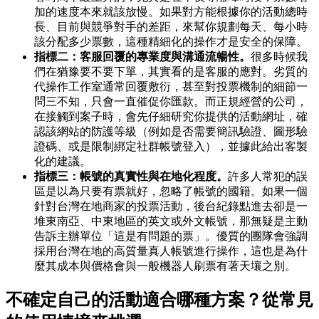
加的速度本來就該放慢。如果對方能根據你的活動總時
長、目前與競爭對手的差距，來幫你規劃每天、每小時
該分配多少票數，這種精細化的操作才是安全的保障。
指標二：客服回覆的專業度與溝通流暢性。
很多時候我
們在猶豫要不要下單，其實看的是客服的應對。劣質的
代操作工作室通常回覆敷衍，甚至對投票機制的細節一
問三不知，只會一直催促你匯款。而正規經營的公司，
在接觸到案子時，會先仔細研究你提供的活動網址，確
認該網站的防護等級（例如是否需要簡訊驗證、圖形驗
證碼、或是限制綁定社群帳號登入），並據此給出客製
化的建議。
指標三：帳號的真實性與在地化程度。
許多人常犯的誤
區是以為只要有票就好，忽略了帳號的國籍。如果一個
針對台灣在地商家的投票活動，後台紀錄點進去卻是一
堆東南亞、中東地區的英文或外文帳號，那無疑是主動
告訴主辦單位「這是有問題的票」。優質的團隊會強調
採用台灣在地的高質量真人帳號進行操作，這也是為什
麼其成本與價格會與一般機器人刷票有著天壤之別。
不確定自己的活動適合哪種方案？從常見