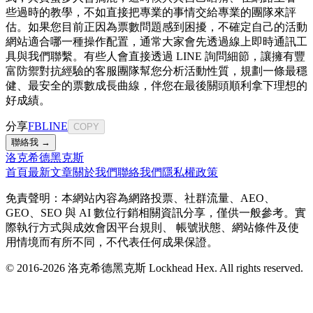
些過時的教學，不如直接把專業的事情交給專業的團隊來評
估。如果您目前正因為票數問題感到困擾，不確定自己的活動
網站適合哪一種操作配置，通常大家會先透過線上即時通訊工
具與我們聯繫。有些人會直接透過 LINE 詢問細節，讓擁有豐
富防禦對抗經驗的客服團隊幫您分析活動性質，規劃一條最穩
健、最安全的票數成長曲線，伴您在最後關頭順利拿下理想的
好成績。
分享
FB
LINE
COPY
聯絡我 →
洛克希德黑克斯
首頁
最新文章
關於我們
聯絡我們
隱私權政策
免責聲明：本網站內容為網路投票、社群流量、AEO、
GEO、SEO 與 AI 數位行銷相關資訊分享，僅供一般參考。實
際執行方式與成效會因平台規則、 帳號狀態、網站條件及使
用情境而有所不同，不代表任何成果保證。
© 2016-
2026
洛克希德黑克斯 Lockhead Hex. All rights reserved.