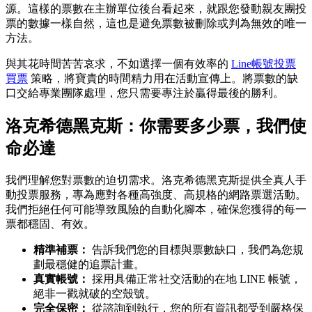
源。這樣的票數在主辦單位後台看起來，就跟您發動親友團投
票的數據一樣自然，這也是避免票數被刪除或判為無效的唯一
方法。
與其花時間苦苦哀求，不如選擇一個有效率的
Line帳號投票
買票
策略，將寶貴的時間精力用在活動宣傳上。將票數的缺
口交給專業團隊處理，您只需要專注於贏得最後的勝利。
洛克希德黑克斯：你需要多少票，我們使
命必達
我們理解您對票數的迫切需求。洛克希德黑克斯提供全真人手
動投票服務，專為應對各種高強度、高規格的網路票選活動。
我們拒絕任何可能導致風險的自動化腳本，確保您獲得的每一
票都穩固、有效。
精準補票：
告訴我們您的目標與票數缺口，我們為您規
劃最穩健的追票計畫。
真實帳號：
採用具備正常社交活動的在地 LINE 帳號，
絕非一戳就破的空殼號。
完全保密：
從諮詢到執行，您的所有資訊都受到嚴格保